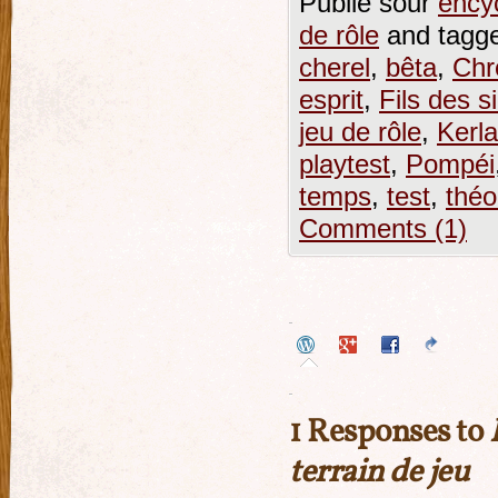
Publié sour
encyc
de rôle
and tagg
cherel
,
bêta
,
Chr
esprit
,
Fils des s
jeu de rôle
,
Kerla
playtest
,
Pompéi
temps
,
test
,
théo
Comments (1)
1 Responses to
terrain de jeu