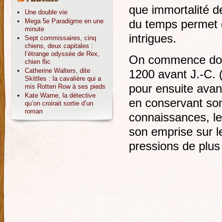
que immortalité de
Une double vie
Mega 5e Paradigme en une
du temps permet d
minute
intrigues.
Sept commissaires, cinq
chiens, deux capitales :
l’étrange odyssée de Rex,
On commence donc 
chien flic
Catherine Walters, dite
1200 avant J.-C. 
Skittles : la cavalière qui a
pour ensuite avanc
mis Rotten Row à ses pieds
Kate Warne, la détective
en conservant so
qu’on croirait sortie d’un
roman
connaissances, le
son emprise sur l
pressions de plus 