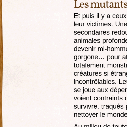
Les mutant
Et puis il y a ce
leur victimes. Un
secondaires redou
animales profonde
devenir mi-homme
gorgone… pour att
totalement monst
créatures si étra
incontrôlables. L
se joue aux dépen
voient contraints 
survivre, traqués
nettoyer le monde
Au milieu de tout