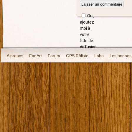
Oui,
ajoutez
moi à
votre
liste de
diffusion.
A propos
FanArt
Forum
GPS Rôliste
Labo
Les bonnes 