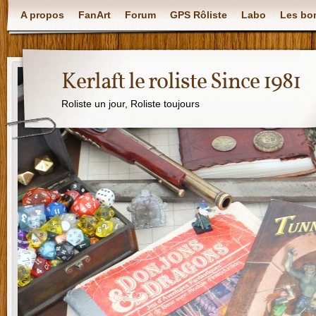
A propos
FanArt
Forum
GPS Rôliste
Labo
Les bon
Kerlaft le roliste Since 1981
Roliste un jour, Roliste toujours