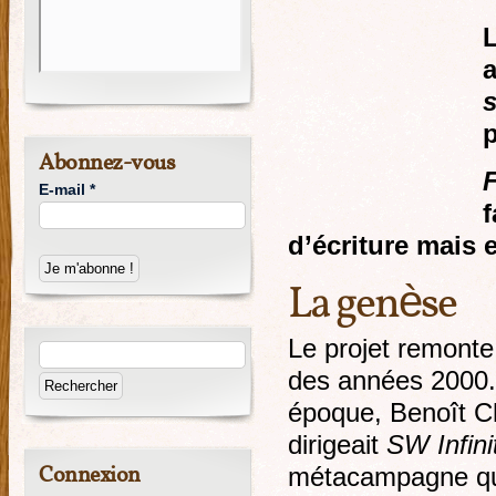
L
a
s
p
Abonnez-vous
F
E-mail
*
f
d’écriture mais 
La genèse
Le projet remonte
des années 2000.
époque, Benoît C
dirigeait
SW Infini
Connexion
métacampagne qu’