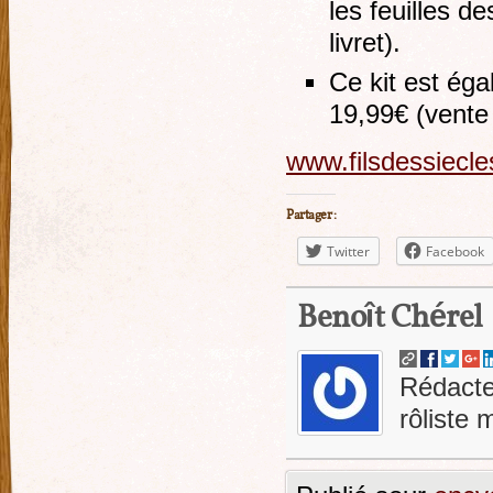
les feuilles d
livret).
Ce kit est ég
19,99€ (vente
www.filsdessiecl
Partager :
Twitter
Facebook
Benoît Chérel
Rédacte
rôliste 