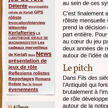
au sein de ces s
Détente
encyclopédie
GPS
C’est finalement 
roliste de Kerlaft
rôliste
rôliste mensuelle
Invocation/interview
prend la décision
téléportée
Kerlafteries
part entière. Pour
LA
LUDOTHEQUE IDEALE DE
au cœur du jeu p
Les
MAGNAMAGISTER
cadeaux merveilleux
deux années de r
News
de Kerlaft
autour de l’idée
Mega
présentation de
Le pitch
jeux de rôle
Reflexions rolistes
Dans
Fils des siè
Reportages
Romans
Roliste
l’Antiquité qui fo
Sur le forum
évenements
brutalement à l’im
de rôle développe
autour de la notio
Ailleurs