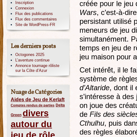
créée pour le jeu
Inscription
Connexion
Wars
, c’est-à-dir
Flux des publications
Flux des commentaires
persistant utilisé 
Site de WordPress-FR
meneurs de jeu di
simultanément. Pa
Les derniers posts
temps en jeu de rô
Octogones 2025
jeu maison pour a
L’aventure continue
Annonce tournage rôliste
Cet intérêt, il le 
sur la Côte d’Azur
système de règle
d’Altaride
, dont il
Nuage de Catégories
s’intéresse à de
Aides de Jeu de Kerlaft
on joue des créat
Delta
Comptes rendus de parties
divers
de
Fils des siècle
Green
autour du
Cthulhu
, puis da
des règles élabor
jeu de rôle