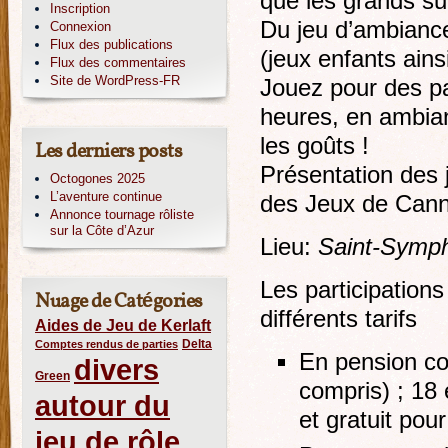
que les grands su
Inscription
Du jeu d’ambiance
Connexion
Flux des publications
(jeux enfants ains
Flux des commentaires
Site de WordPress-FR
Jouez pour des p
heures, en ambian
les goûts !
Les derniers posts
Présentation des 
Octogones 2025
L’aventure continue
des Jeux de Cann
Annonce tournage rôliste
sur la Côte d’Azur
Lieu:
Saint-Symph
Les participations
Nuage de Catégories
différents tarifs
Aides de Jeu de Kerlaft
Delta
Comptes rendus de parties
En pension com
divers
Green
compris) ; 18
autour du
et gratuit pou
jeu de rôle