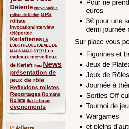
Pour ne prend
Détente
encyclopédie
euros
GPS
roliste de Kerlaft
3€ pour une s
rôliste
Invocation/interview
demi-journée 
téléportée
Kerlafteries
LA
Sur place vous pou
LUDOTHEQUE IDEALE DE
Les
MAGNAMAGISTER
Figurines et b
cadeaux merveilleux
News
Jeux de Plate
de Kerlaft
Mega
présentation de
Jeux de Rôle
jeux de rôle
Journée à th
Reflexions rolistes
Reportages
Romans
Sorties Off cul
Roliste
Sur le forum
Tournoi de jeu
évenements
Wargames
et pleins d’a
Ailleurs