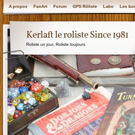
A propos
FanArt
Forum
GPS Rôliste
Labo
Les bon
Kerlaft le roliste Since 1981
Roliste un jour, Roliste toujours