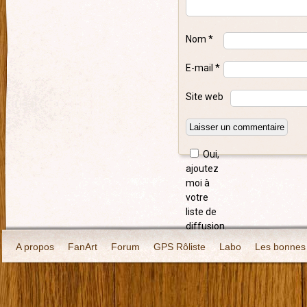
Nom
*
E-mail
*
Site web
Oui,
ajoutez
moi à
votre
liste de
diffusion.
A propos
FanArt
Forum
GPS Rôliste
Labo
Les bonnes 