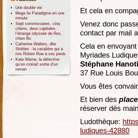
Une double vie
Et cela en compag
Mega 5e Paradigme en une
minute
Venez donc passe
Sept commissaires, cinq
chiens, deux capitales :
contact par mail
l’étrange odyssée de Rex,
chien flic
Catherine Walters, dite
Cela en envoyant 
Skittles : la cavalière qui a
Myriades Ludique
mis Rotten Row à ses pieds
Kate Warne, la détective
Stéphane Hanot
qu’on croirait sortie d’un
roman
37 Rue Louis Bo
Vous êtes convai
Et bien des
place
réserver dès main
Ludothèque:
http
ludiques-42880