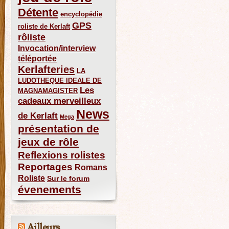
Détente
encyclopédie
GPS
roliste de Kerlaft
rôliste
Invocation/interview
téléportée
Kerlafteries
LA
LUDOTHEQUE IDEALE DE
Les
MAGNAMAGISTER
cadeaux merveilleux
News
de Kerlaft
Mega
présentation de
jeux de rôle
Reflexions rolistes
Reportages
Romans
Roliste
Sur le forum
évenements
Ailleurs