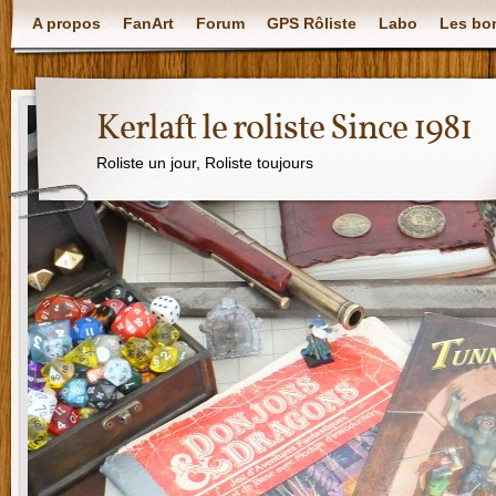
A propos
FanArt
Forum
GPS Rôliste
Labo
Les bon
Kerlaft le roliste Since 1981
Roliste un jour, Roliste toujours