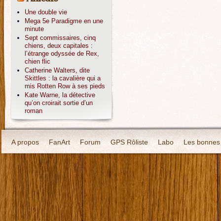
Une double vie
Mega 5e Paradigme en une
minute
Sept commissaires, cinq
chiens, deux capitales :
l’étrange odyssée de Rex,
chien flic
Catherine Walters, dite
Skittles : la cavalière qui a
mis Rotten Row à ses pieds
Kate Warne, la détective
qu’on croirait sortie d’un
roman
A propos
FanArt
Forum
GPS Rôliste
Labo
Les bonnes 