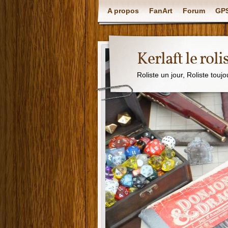
A propos
FanArt
Forum
GPS
Kerlaft le roli
Roliste un jour, Roliste toujo