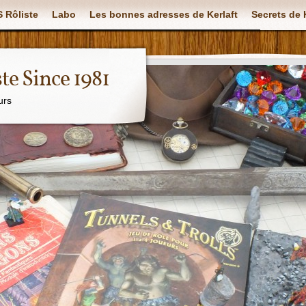
 Rôliste
Labo
Les bonnes adresses de Kerlaft
Secrets de 
ste Since 1981
urs