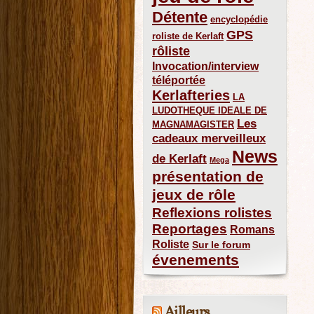
Détente
encyclopédie
GPS
roliste de Kerlaft
rôliste
Invocation/interview
téléportée
Kerlafteries
LA
LUDOTHEQUE IDEALE DE
Les
MAGNAMAGISTER
cadeaux merveilleux
News
de Kerlaft
Mega
présentation de
jeux de rôle
Reflexions rolistes
Reportages
Romans
Roliste
Sur le forum
évenements
Ailleurs