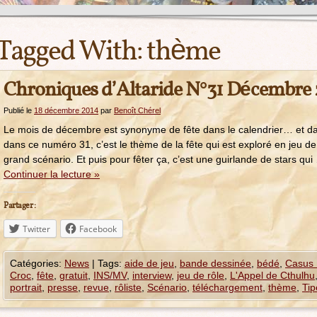
Tagged With:
thème
Chroniques d’Altaride N°31 Décembre 
Publié le
18 décembre 2014
par
Benoît Chérel
Le mois de décembre est synonyme de fête dans le calendrier… et dan
dans ce numéro 31, c’est le thème de la fête qui est exploré en jeu de
grand scénario. Et puis pour fêter ça, c’est une guirlande de stars qui
Continuer la lecture
»
Partager :
Twitter
Facebook
Catégories:
News
|
Tags:
aide de jeu
,
bande dessinée
,
bédé
,
Casus B
Croc
,
fête
,
gratuit
,
INS/MV
,
interview
,
jeu de rôle
,
L'Appel de Cthulhu
portrait
,
presse
,
revue
,
rôliste
,
Scénario
,
téléchargement
,
thème
,
Ti