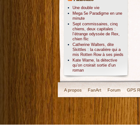
Une double vie
Mega 5e Paradigme en une
minute
Sept commissaires, cinq
chiens, deux capitales :
l’étrange odyssée de Rex,
chien flic
Catherine Walters, dite
Skittles : la cavalière qui a
mis Rotten Row à ses pieds
Kate Warne, la détective
qu’on croirait sortie d’un
roman
A propos
FanArt
Forum
GPS Rô