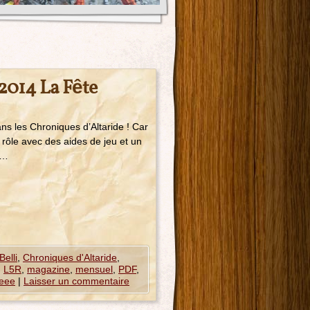
2014 La Fête
s les Chroniques d’Altaride ! Car
 rôle avec des aides de jeu et un
 …
elli
,
Chroniques d'Altaride
,
,
L5R
,
magazine
,
mensuel
,
PDF
,
peee
|
Laisser un commentaire